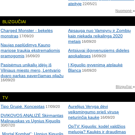
ateityje
22/05/21
»
Nuomonė
BLIZGUČIAI
Charged Monster - bekelės
Apsauga nuo Vampyrų ir Zombių
monstras
kaip niekada reikalinga 2020
17/09/20
metais
16/09/20
Naujas paplūdimys Kauno
mariose traukia ekstremaliomis
Antsiuvai išgyvenusiems dideles
pramogomis
apokalipses
16/09/20
16/09/20
Pasisėmus unikalių idėjų iš
Į Kiguolio gyvenimą atplaukė
Vilniaus miesto mero, Lentvario
Blanca
16/09/20
dvaro parkas paverčiamas pliažu
16/09/20
»
Blizgučiai
TV
Tipo Grupė. Konceptas
Aurelijus Veryga dėvi
17/09/20
veiksmingumo prieš virusą
DVIKOVOS ANALIZĖ Skirmantas
neturinčią kaukę
16/09/20
Malinauskas vs Ugnius Kiguolis
30/07/20
OpTV: Kiguolis: kodėl valdžios
meluoja? Kaukės ir draudimas
„Mortal Kombat“: Ugnius Kiguolis