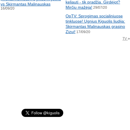
keliauti - tik pradžia. Girdėjot?
vs Skirmantas Malinauskas
Mirčių mažėja!
29/07/20
16/09/20
OpTV: Sprogimas socialiniuose
tinkluose! Ugnius Kiguolis liudija:
Skirmantas Malinauskas grasino
Zizui!
17/09/20
»
TV