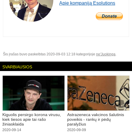
Apie kompaniją Esolutions
Šis įrašas buvo paskelbtas 2020-09-03 12:18 kategorijoje
ne'Juokinga
.
SVARBIAUSIOS
Kiguolis persirgo korona virusu,
Astrazeneca vakcinos šalutinis
kiek tiesos apie tai rašo
poveikis - rankų ir pėdų
žiniasklaida
paralyžius
2020-09-14
2020-09-09