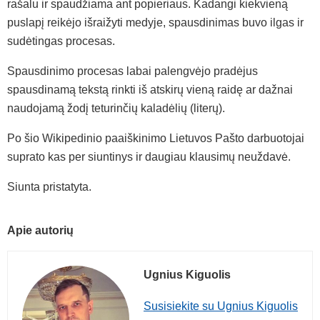
rašalu ir spaudžiama ant popieriaus. Kadangi kiekvieną
puslapį reikėjo išraižyti medyje, spausdinimas buvo ilgas ir
sudėtingas procesas.
Spausdinimo procesas labai palengvėjo pradėjus
spausdinamą tekstą rinkti iš atskirų vieną raidę ar dažnai
naudojamą žodį teturinčių kaladėlių (literų).
Po šio Wikipedinio paaiškinimo Lietuvos Pašto darbuotojai
suprato kas per siuntinys ir daugiau klausimų neuždavė.
Siunta pristatyta.
Apie autorių
Ugnius Kiguolis
Susisiekite su Ugnius Kiguolis