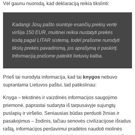
Vėl gaunu nuorodą, kad deklaraciją reikia tikslinti:
Kadangi Jūsų pašto siuntoje esančių prekių vertė
viršija 150 EUR, muitinei reikia nustatyti prekės
kodą pagal LITAR sistemą, todėl prašome nurodyti
tikslų prekės pavadinimą, jos aprašymą ir paskirtį.
Informaciją prašome pateikti lietuvių kalba.
Prieš tai nurodyta informacija, kad tai
knygos
nebuvo
suprantama Lietuvos paštui, tad patikslinau:
Knyga – tekstinės ir vaizdinės informacijos saugojimo
priemonė, paprastai sudaryta iš tarpusavyje sujungtų
puslapių ir viršelio. Seniausias būdas perduoti žinias ir
pasakojimus – žodinis, tačiau senovės civilizacijose išradus
raštą, informacijos perdavimui pradėtos naudoti molinės