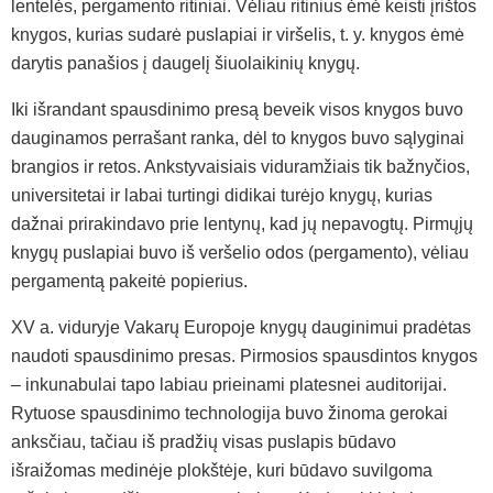
lentelės, pergamento ritiniai. Vėliau ritinius ėmė keisti įrištos
knygos, kurias sudarė puslapiai ir viršelis, t. y. knygos ėmė
darytis panašios į daugelį šiuolaikinių knygų.
Iki išrandant spausdinimo presą beveik visos knygos buvo
dauginamos perrašant ranka, dėl to knygos buvo sąlyginai
brangios ir retos. Ankstyvaisiais viduramžiais tik bažnyčios,
universitetai ir labai turtingi didikai turėjo knygų, kurias
dažnai prirakindavo prie lentynų, kad jų nepavogtų. Pirmųjų
knygų puslapiai buvo iš veršelio odos (pergamento), vėliau
pergamentą pakeitė popierius.
XV a. viduryje Vakarų Europoje knygų dauginimui pradėtas
naudoti spausdinimo presas. Pirmosios spausdintos knygos
– inkunabulai tapo labiau prieinami platesnei auditorijai.
Rytuose spausdinimo technologija buvo žinoma gerokai
anksčiau, tačiau iš pradžių visas puslapis būdavo
išraižomas medinėje plokštėje, kuri būdavo suvilgoma