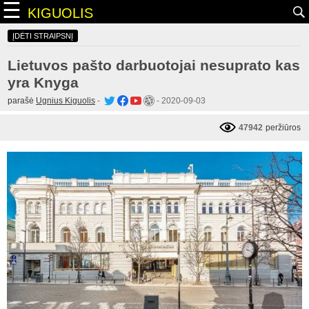
☰
KIGUOLIS
ĮDĖTI STRAIPSNĮ
Lietuvos pašto darbuotojai nesuprato kas
yra Knyga
parašė
Ugnius Kiguolis
-
-
2020-09-03
47942
peržiūros