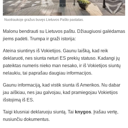
Nuotraukoje gražus buvęs Lietuvos Pašto pastatas.
Malonu bendrauti su Lietuvos paštu. Džiaugiuosi galėdamas
jiems padėti. Trumpa ir graži istorija:
Ateina siuntinys iš Vokietijos. Gaunu laišką, kad reik
deklaruoti, nes siunta neturi ES prekių statuso. Kadangi jų
pateiktas numeris nieko man nesako, ir iš Vokietijos siuntų
nelaukiu, tai paprašau daugiau informacijos.
Gaunu informaciją, kad vistik siunta iš Amerikos. Nu dabar
jau aiškiau, nes jau galvojau, kad pramiegojau Vokietijos
išstojimą iš ES.
Taigi klusniai deklaruoju siuntą. Tai
knygos
. Įrašau vertę,
nusiunčiu dokumentus.