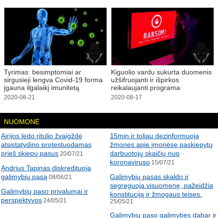
Tyrimas: besimptomiai ar
Kiguolio vardu sukurta duomenis
sirgusieji lengva Covid-19 forma
užšifruojanti ir išpirkos
įgauna ilgalaikį imunitetą
reikalaujanti programa
2020-08-21
2020-08-17
NUOMONĖ
Airijos ledo ritulio žvaigždė
15min ir toliau dezinformuoja
atsistatydino protestuodamas
žmones apie įmonėse paskiepytų
prieš skiepų pasus
darbuotojų skaičių nuo
20/07/21
koronaviruso
15/07/21
Andrius Tapinas diskredituoja
galimybių pasą
Galimybių pasas skaldo ir
08/06/21
segreguoja visuomenę, pažeidžia
Galimybių paso privalumai ir
konstituciją ir žmogaus teises.
perspektyvos
24/05/21
25/05/21
Galimybių paso galimybės dabar ir