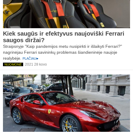
Kiek saugūs ir efektyvus naujoviški Ferrari
saugos diržai?
Straipsnyje "Kaip pandemijos metu nusipirkti ir išlaikyti Ferrari?"
nagrinėjau Ferrari savininkų problemas šiandieninėje naujoje
realybėje.
PLAČIAU
2021 28 kovo
NUOMONĖ