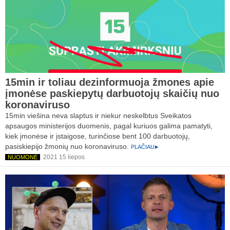
15min ir toliau dezinformuoja žmones apie
įmonėse paskiepytų darbuotojų skaičių nuo
koronaviruso
15min viešina neva slaptus ir niekur neskelbtus Sveikatos
apsaugos ministerijos duomenis, pagal kuriuos galima pamatyti,
kiek įmonėse ir įstaigose, turinčiose bent 100 darbuotojų,
pasiskiepijo žmonių nuo koronaviruso.
PLAČIAU
2021 15 liepos
NUOMONĖ