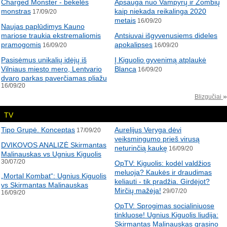
Charged Monster - bekelės
Apsauga nuo Vampyrų ir Zombių
monstras
kaip niekada reikalinga 2020
17/09/20
metais
16/09/20
Naujas paplūdimys Kauno
mariose traukia ekstremaliomis
Antsiuvai išgyvenusiems dideles
pramogomis
apokalipses
16/09/20
16/09/20
Pasisėmus unikalių idėjų iš
Į Kiguolio gyvenimą atplaukė
Vilniaus miesto mero, Lentvario
Blanca
16/09/20
dvaro parkas paverčiamas pliažu
16/09/20
»
Blizgučiai
TV
Tipo Grupė. Konceptas
Aurelijus Veryga dėvi
17/09/20
veiksmingumo prieš virusą
DVIKOVOS ANALIZĖ Skirmantas
neturinčią kaukę
16/09/20
Malinauskas vs Ugnius Kiguolis
30/07/20
OpTV: Kiguolis: kodėl valdžios
meluoja? Kaukės ir draudimas
„Mortal Kombat“: Ugnius Kiguolis
keliauti - tik pradžia. Girdėjot?
vs Skirmantas Malinauskas
Mirčių mažėja!
29/07/20
16/09/20
OpTV: Sprogimas socialiniuose
tinkluose! Ugnius Kiguolis liudija:
Skirmantas Malinauskas grasino