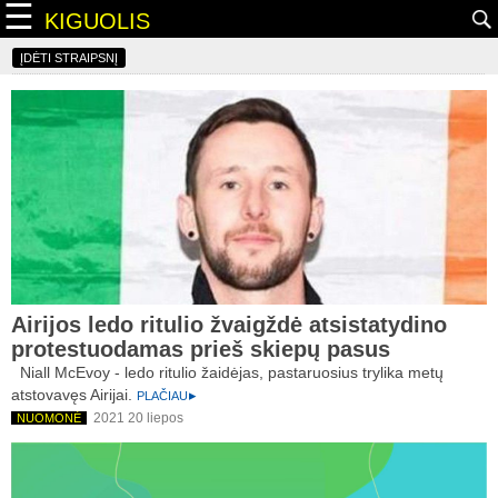
☰
KIGUOLIS
ĮDĖTI STRAIPSNĮ
Airijos ledo ritulio žvaigždė atsistatydino
protestuodamas prieš skiepų pasus
Niall McEvoy - ledo ritulio žaidėjas, pastaruosius trylika metų
atstovavęs Airijai.
PLAČIAU
2021 20 liepos
NUOMONĖ