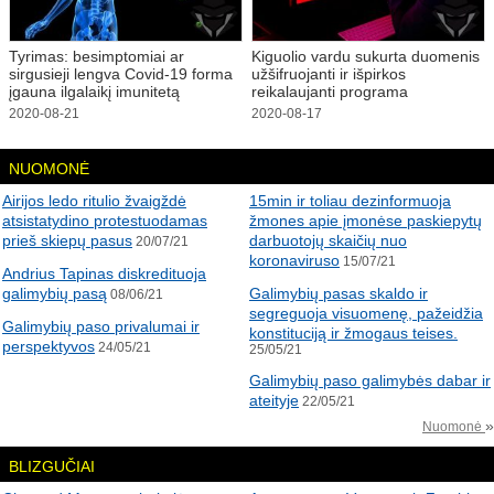
Tyrimas: besimptomiai ar
Kiguolio vardu sukurta duomenis
sirgusieji lengva Covid-19 forma
užšifruojanti ir išpirkos
įgauna ilgalaikį imunitetą
reikalaujanti programa
2020-08-21
2020-08-17
NUOMONĖ
Airijos ledo ritulio žvaigždė
15min ir toliau dezinformuoja
atsistatydino protestuodamas
žmones apie įmonėse paskiepytų
prieš skiepų pasus
darbuotojų skaičių nuo
20/07/21
koronaviruso
15/07/21
Andrius Tapinas diskredituoja
galimybių pasą
Galimybių pasas skaldo ir
08/06/21
segreguoja visuomenę, pažeidžia
Galimybių paso privalumai ir
konstituciją ir žmogaus teises.
perspektyvos
24/05/21
25/05/21
Galimybių paso galimybės dabar ir
ateityje
22/05/21
»
Nuomonė
BLIZGUČIAI