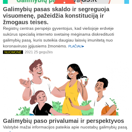
Galimybių pasas skaldo ir segreguoja
visuomenę, pažeidžia konstituciją ir
žmogaus teises.
Registrų centras perspėjo gyventojus, kad viešojoje erdvėje
sukūrus specialią interneto svetainę mėginama diskredituoti
galimybių pasą, kuris suteikia daugiau laisvių imunitetą nuo
koronaviruso įgijusiems žmonėms.
PLAČIAU
2021 25 gegužės
NUOMONĖ
Galimybių paso privalumai ir perspektyvos
Valstybė mažai informacijos pateikia apie nuostabų galimybių pasą.