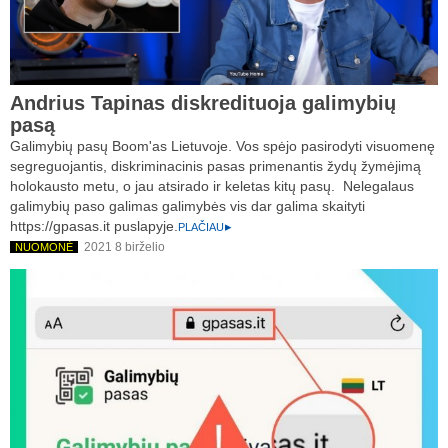
Andrius Tapinas diskredituoja galimybių
pasą
Galimybių pasų Boom'as Lietuvoje. Vos spėjo pasirodyti visuomenę
segreguojantis, diskriminacinis pasas primenantis žydų žymėjimą
holokausto metu, o jau atsirado ir keletas kitų pasų. Nelegalaus
galimybių paso galimas galimybės vis dar galima skaityti
https://gpasas.it puslapyje.
PLAČIAU
2021 8 birželio
NUOMONĖ