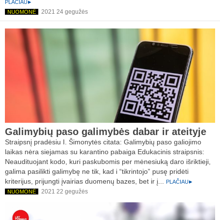
PLAČIAU
2021 24 gegužės
NUOMONĖ
Galimybių paso galimybės dabar ir ateityje
Straipsnį pradėsiu I. Šimonytės citata: Galimybių paso galiojimo
laikas nėra siejamas su karantino pabaiga Edukacinis straipsnis:
Neaudituojant kodo, kuri paskubomis per mėnesiuką daro išriktieji,
galima pasilikti galimybę ne tik, kad i “tikrintojo” pusę pridėti
kriterijus, prijungti įvairias duomenų bazes, bet ir į...
PLAČIAU
2021 22 gegužės
NUOMONĖ