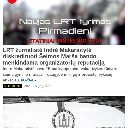
LRT žurnalistė Indrė Makaraitytė
diskredituoti Šeimos Maršą bando
menkindama organizatorių reputaciją
Indrė Makaraitytė savo FB paskyroje rašo: Vakar įvykęs Didysis
šeimų gynimo maršas ir daugybė mitingų ir protestų, vykusių
anksčiau.
PLAČIAU
2021 16 gegužės
NUOMONĖ