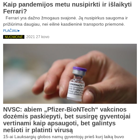
Kaip pandemijos metu nusipirkti ir išlaikyti
Ferrari?
Ferrari yra dažno žmogaus svajonė. Ją nusipirkus saugoma ir
prižiūrima daugiau, nei eilinė kasdieninė transporto priemonė.
PLAČIAU
2021 27 kovo
NUOMONĖ
NVSC: abiem „Pfizer-BioNTech“ vakcinos
dozėmis paskiepyti, bet susirgę gyventojai
vertinami kaip apsaugoti, bet galintys
nešioti ir platinti virusą
15-ai Lauksargių globos namų gyventojų prieš kurį laiką buvo