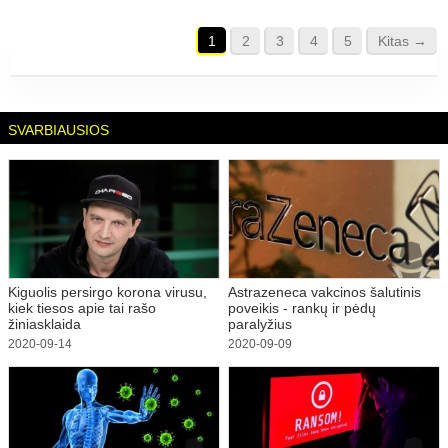
1
2
3
4
5
Kitas →
SVARBIAUSIOS
Kiguolis persirgo korona virusu,
Astrazeneca vakcinos šalutinis
kiek tiesos apie tai rašo
poveikis - rankų ir pėdų
žiniasklaida
paralyžius
2020-09-14
2020-09-09