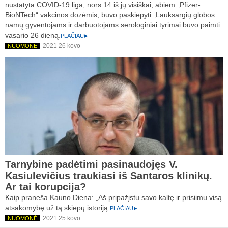
nustatyta COVID-19 liga, nors 14 iš jų visiškai, abiem „Pfizer-
BioNTech“ vakcinos dozėmis, buvo paskiepyti.„Lauksargių globos
namų gyventojams ir darbuotojams serologiniai tyrimai buvo paimti
vasario 26 dieną.
PLAČIAU
2021 26 kovo
NUOMONĖ
Tarnybine padėtimi pasinaudojęs V.
Kasiulevičius traukiasi iš Santaros klinikų.
Ar tai korupcija?
Kaip praneša Kauno Diena: „Aš pripažįstu savo kaltę ir prisiimu visą
atsakomybę už tą skiepų istoriją.
PLAČIAU
2021 25 kovo
NUOMONĖ