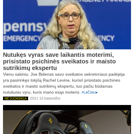
Nutukęs vyras save laikantis moterimi,
prisistato psichinės sveikatos ir maisto
sutrikimų ekspertu
Vienu sakiniu: Joe Bidenas savo sveikatos sekretoriaus padėjėja
yra pasirinkęs tokį/ią Rachel Levine, kuris/i prisistato psichinės
sveikatos ir maisto sutrikimų ekspertu, tuo pačiu būdamas
nutukusiu vyru, kuris mano esąs moteris.
PLAČIAU
2021 10 balandžio
NE'JUOKINGA