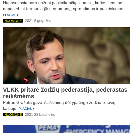
Nupasakosiu pora dažnai pasitaikančių situacijų, kurios jums net
nepastebint formuoja jūsų nuomonę, sprendimus ir pasirinkimus.
PLAČIAU
2021 8 gegužės
NUOMONĖ
VLKK pritarė žodžių pederastija, pederastas
reikšmėms
Petras Gražulis gavo išaiškinimą dėl ypatingo žodžio lietuvių
kalboje.
PLAČIAU
2021 28 balandžio
NUOMONĖ