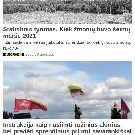
Statistinis tyrimas. Kiek žmonių buvo šeimų
marše 2021
Žiniasklaida ir įvairūs įtakotukai sprendžia, tai kiek gi buvo žmonių.
PLAČIAU
2021 16 gegužės
NUOMONĖ
Instrukcija kaip nusiimti rožinius akinius,
bei pradėti sprendimus priimti savarankiškai