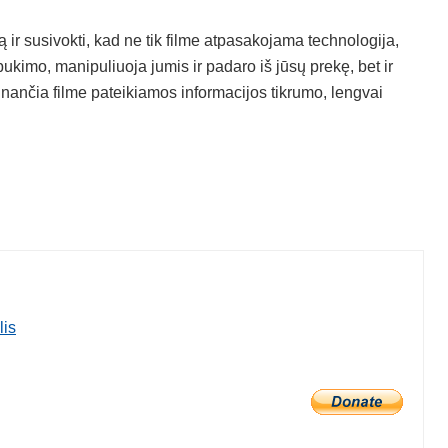
 ir susivokti, kad ne tik filme atpasakojama technologija,
tbukimo, manipuliuoja jumis ir padaro iš jūsų prekę, bet ir
inančia filme pateikiamos informacijos tikrumo, lengvai
lis