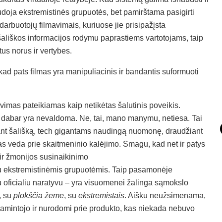
udoja ekstremistinės grupuotės, bet pamirštama pasigirti
darbuotojų filmavimais, kuriuose jie prisipažįsta
, šališkos informacijos rodymu paprastiems vartotojams, taip
tus norus ir vertybes.
ad pats filmas yra manipuliacinis ir bandantis suformuoti
vimas pateikiamas kaip netikėtas šalutinis poveikis.
 dabar yra nevaldoma. Ne, tai, mano manymu, netiesa. Tai
jant šališką, tech gigantams naudingą nuomonę, draudžiant
as veda prie skaitmeninio kalėjimo. Smagu, kad net ir patys
ų ir žmonijos susinaikinimo
su ekstremistinėmis grupuotėmis. Taip pasamonėje
oficialiu naratyvu – yra visuomenei žalinga sąmokslo
, su
plokščia žeme
, su
ekstremistais
. Aišku neužsimenama,
 gamintojo ir nurodomi prie produkto, kas niekada nebuvo