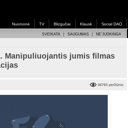
Nuomonė
TV
Blizgučiai
Klausk
Social DAO
SVEIKATA
SAUGUMAS
NE’JUOKINGA
. Manipuliuojantis jumis filmas
cijas
46765
peržiūros