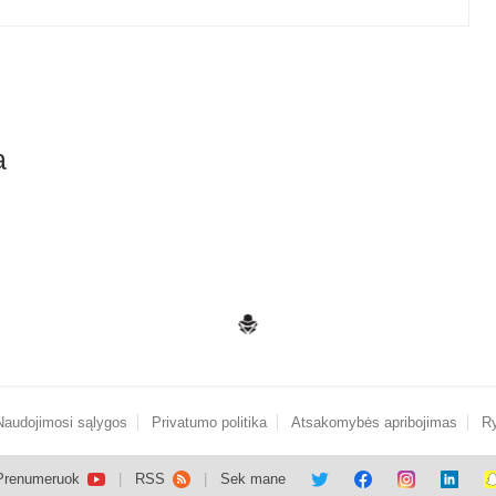
a
Naudojimosi sąlygos
Privatumo politika
Atsakomybės apribojimas
Ry
Prenumeruok
RSS
Sek mane