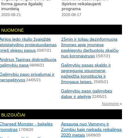
forma įgauna ilgalaikį
išpirkos reikalaujanti
imunitetą
programa
2020-08-21
2020-08-17
NUOMONĖ
Airijos ledo ritulio žvaigždė
15min ir toliau dezinformuoja
atsistatydino protestuodamas
žmones apie įmonėse
prieš skiepų pasus
paskiepytų darbuotojų skaičių
20/07/21
nuo koronaviruso
15/07/21
Andrius Tapinas diskredituoja
galimybių pasą
Galimybių pasas skaldo ir
08/06/21
segreguoja visuomenę,
Galimybių paso privalumai ir
pažeidžia konstituciją ir
perspektyvos
24/05/21
žmogaus teises.
25/05/21
Galimybių paso galimybės
dabar ir ateityje
22/05/21
»
Nuomonė
BLIZGUČIAI
Charged Monster - bekelės
Apsauga nuo Vampyrų ir
monstras
Zombių kaip niekada reikalinga
17/09/20
2020 metais
16/09/20