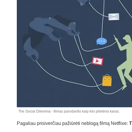
The Social Dilemma - filmas parodantis kaip kils pilietinis karas.
Pagaliau prisiverčiau pažiūrėti neblogą filmą Netflixe:
T