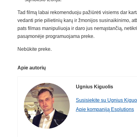
Tad filmą labai rekomenduoju pažiūrėti visiems dar kartą
vedanti prie pilietinių karų ir žmonijos susinaikinimo, a
pats filmas manipuliuoja ir daro jus nemąstančią, netikr
pasąmonėje programuojama preke.
Nebūkite preke.
Apie autorių
Ugnius Kiguolis
Susisiekite su Ugnius Kiguo
Apie kompaniją Esolutions