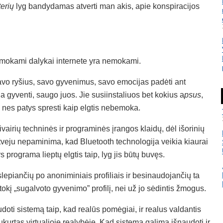
erių
lyg bandydamas atverti man akis, apie konspiracijos
 nemokami dalykai internete yra nemokami.
avo ryšius, savo gyvenimus, savo emocijas padėti ant
 gyventi, saugo juos. Jie susiinstaliuos bet kokius a
psus
,
s, nes patys spresti kaip elgtis nebemoka.
vairių techninės ir programinės įrangos klaidų, dėl išorinių
atveju nepaminima, kad Bluetooth technologija veikia kiaurai
rs programa lieptų elgtis taip, lyg jis būtų buvęs.
slepiančių po anoniminiais profiliais ir besinaudojančių ta
tokį „sugalvoto gyvenimo” profilį, nei už jo sėdintis žmogus.
doti sistemą taip, kad realūs pomėgiai, ir realus valdantis
 sukurtas virtualioje realybėje. Kad sistemą galima išnaudoti ir