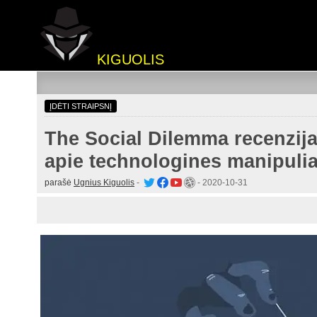
KIGUOLIS
ĮDĖTI STRAIPSNĮ
The Social Dilemma recenzija
apie technologines manipulia
parašė
Ugnius Kiguolis
-
-
2020-10-31