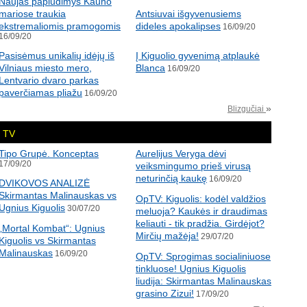
Naujas paplūdimys Kauno
mariose traukia
Antsiuvai išgyvenusiems
ekstremaliomis pramogomis
dideles apokalipses
16/09/20
16/09/20
Pasisėmus unikalių idėjų iš
Į Kiguolio gyvenimą atplaukė
Vilniaus miesto mero,
Blanca
16/09/20
Lentvario dvaro parkas
paverčiamas pliažu
16/09/20
»
Blizgučiai
TV
Tipo Grupė. Konceptas
Aurelijus Veryga dėvi
17/09/20
veiksmingumo prieš virusą
neturinčią kaukę
16/09/20
DVIKOVOS ANALIZĖ
Skirmantas Malinauskas vs
OpTV: Kiguolis: kodėl valdžios
Ugnius Kiguolis
30/07/20
meluoja? Kaukės ir draudimas
keliauti - tik pradžia. Girdėjot?
„Mortal Kombat“: Ugnius
Mirčių mažėja!
29/07/20
Kiguolis vs Skirmantas
Malinauskas
16/09/20
OpTV: Sprogimas socialiniuose
tinkluose! Ugnius Kiguolis
liudija: Skirmantas Malinauskas
grasino Zizui!
17/09/20