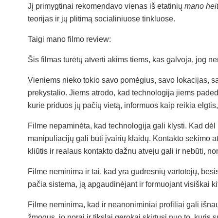
Jį primygtinai rekomendavo vienas iš etatinių
mano heit
teorijas ir jų plitimą socialiniuose tinkluose.
Taigi mano filmo review:
Šis filmas turėtų atverti akims tiems, kas galvoja, jog
Vieniems nieko tokio savo pomėgius, savo lokacijas, s
prekystalio. Jiems atrodo, kad technologija jiems padeda
kurie priduos jų pačių vietą, informuos kaip reikia elgti
Filme nepaminėta, kad technologija gali klysti. Kad dėl i
manipuliacijų gali būti įvairių klaidų. Kontakto sekimo 
kliūtis ir realaus kontakto dažnu atveju gali ir nebūti, no
Filme neminima ir tai, kad yra gudresnių vartotojų, besi
pačia sistema, ją apgaudinėjant ir formuojant visiškai ki
Filme neminima, kad ir neanoniminiai profiliai gali išnau
žmogus, jo norai ir tikslai gerokai skirtųsi nuo to, kuris