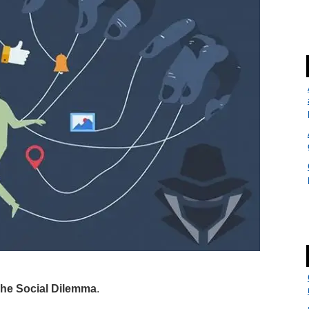
he Social Dilemma
.