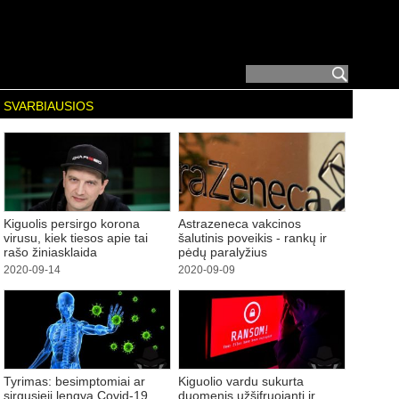
SVARBIAUSIOS
Kiguolis persirgo korona
Astrazeneca vakcinos
virusu, kiek tiesos apie tai
šalutinis poveikis - rankų ir
rašo žiniasklaida
pėdų paralyžius
2020-09-14
2020-09-09
Tyrimas: besimptomiai ar
Kiguolio vardu sukurta
sirgusieji lengva Covid-19
duomenis užšifruojanti ir