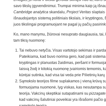
savo tikslų įgyvendinimui. Trumpai minima kaip ją išna
Cambridge analytica
skandalu,
Project Veritas
slaptais 
išnaudojantys sistemą politiniais tikslais, ir kryptingos
juos tikslingai programuojant ne pagal jų pačių pasirink
Ko, mano manymu, žiūrovai nesuprato daugiausia, tai, k
tam tikrą nuomonę:
Tai nebuvo netyčia. Visas vartotojo sekimas ir parda
Pateikiama, kad buvo norima gero, kad pati sistema
kryptingas ir planuotas žaidimas, peršant ir formuo
laisvą žodį ir kitokią nuomonę įvairiomis temomis, k
kūrėjai sutinka, kad visa tai veda prie Pilietinių kar
Sąmokslo teorijos filme suplakamos į vieną krūvą 
formuojama nuomonė, lyg viskas, kas nesutampa su 
teorija. Vakcinų skeptikai sutapatinami su
pizzagate
kad vakcinų šalutiniai poveikiai yra išrašomi pačio
sąmokslo teorija.