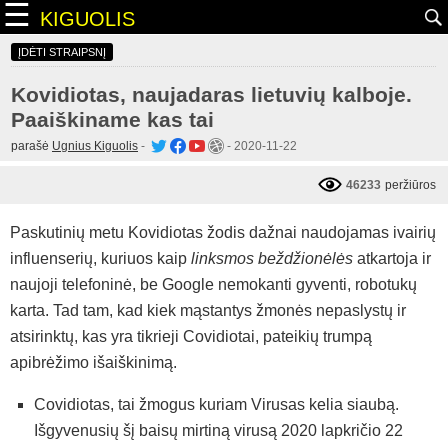
☰
KIGUOLIS
ĮDĖTI STRAIPSNĮ
Kovidiotas, naujadaras lietuvių kalboje.
Paaiškiname kas tai
parašė
Ugnius Kiguolis
-
-
2020-11-22
46233
peržiūros
Paskutinių metu Kovidiotas žodis dažnai naudojamas ivairių
influenserių, kuriuos kaip
linksmos beždžionėlės
atkartoja ir
naujoji telefoninė, be Google nemokanti gyventi, robotukų
karta. Tad tam, kad kiek mąstantys žmonės nepaslystų ir
atsirinktų, kas yra tikrieji Covidiotai, pateikių trumpą
apibrėžimo išaiškinimą.
Covidiotas, tai žmogus kuriam Virusas kelia siaubą.
Išgyvenusių šį baisų mirtiną virusą 2020 lapkričio 22