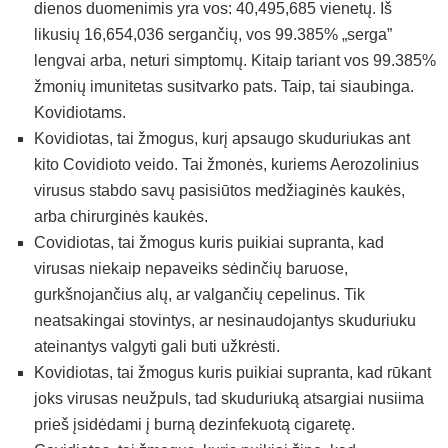
dienos duomenimis yra vos: 40,495,685 vienetų. Iš
likusių 16,654,036 sergančių, vos 99.385% „serga”
lengvai arba, neturi simptomų. Kitaip tariant vos 99.385%
žmonių imunitetas susitvarko pats. Taip, tai siaubinga.
Kovidiotams.
Kovidiotas, tai žmogus, kurį apsaugo skuduriukas ant
kito Covidioto veido. Tai žmonės, kuriems Aerozolinius
virusus stabdo savų pasisiūtos medžiaginės kaukės,
arba chirurginės kaukės.
Covidiotas, tai žmogus kuris puikiai supranta, kad
virusas niekaip nepaveiks sėdinčių baruose,
gurkšnojančius alų, ar valgančių cepelinus. Tik
neatsakingai stovintys, ar nesinaudojantys skuduriuku
ateinantys valgyti gali buti užkrėsti.
Kovidiotas, tai žmogus kuris puikiai supranta, kad rūkant
joks virusas neužpuls, tad skuduriuką atsargiai nusiima
prieš įsidėdami į burną dezinfekuotą cigaretę.