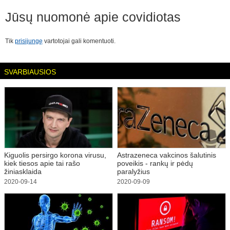
Jūsų nuomonė apie
covidiotas
Tik
prisijungę
vartotojai gali komentuoti.
SVARBIAUSIOS
Kiguolis persirgo korona virusu,
Astrazeneca vakcinos šalutinis
kiek tiesos apie tai rašo
poveikis - rankų ir pėdų
žiniasklaida
paralyžius
2020-09-14
2020-09-09