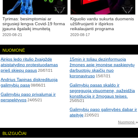
Tyrimas: besimptomiai ar
Kiguolio vardu sukurta duomenis
sirgusieji lengva Covid-19 forma
užšifruojanti ir išpirkos
įgauna ilgalaikį imunitetą
reikalaujanti programa
2020-08-21
2020-08-17
NUOMONĖ
Airijos ledo ritulio žvaigždė
15min ir toliau dezinformuoja
atsistatydino protestuodamas
žmones apie įmonėse paskiepytų
prieš skiepų pasus
darbuotojų skaičių nuo
20/07/21
koronaviruso
15/07/21
Andrius Tapinas diskredituoja
galimybių pasą
Galimybių pasas skaldo ir
08/06/21
segreguoja visuomenę, pažeidžia
Galimybių paso privalumai ir
konstituciją ir žmogaus teises.
perspektyvos
24/05/21
25/05/21
Galimybių paso galimybės dabar ir
ateityje
22/05/21
»
Nuomonė
BLIZGUČIAI