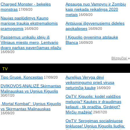
Charged Monster - bekelės
Apsauga nuo Vampyrų ir Zombių
monstras
kaip niekada reikalinga 2020
17/09/20
metais
16/09/20
Naujas paplūdimys Kauno
mariose traukia ekstremaliomis
Antsiuvai išgyvenusiems dideles
pramogomis
apokalipses
16/09/20
16/09/20
Pasisėmus unikalių idėjų iš
Į Kiguolio gyvenimą atplaukė
Vilniaus miesto mero, Lentvario
Blanca
16/09/20
dvaro parkas paverčiamas pliažu
16/09/20
»
Blizgučiai
TV
Tipo Grupė. Konceptas
Aurelijus Veryga dėvi
17/09/20
veiksmingumo prieš virusą
DVIKOVOS ANALIZĖ Skirmantas
neturinčią kaukę
16/09/20
Malinauskas vs Ugnius Kiguolis
30/07/20
OpTV: Kiguolis: kodėl valdžios
meluoja? Kaukės ir draudimas
„Mortal Kombat“: Ugnius Kiguolis
keliauti - tik pradžia. Girdėjot?
vs Skirmantas Malinauskas
Mirčių mažėja!
29/07/20
16/09/20
OpTV: Sprogimas socialiniuose
tinkluose! Ugnius Kiguolis liudija: