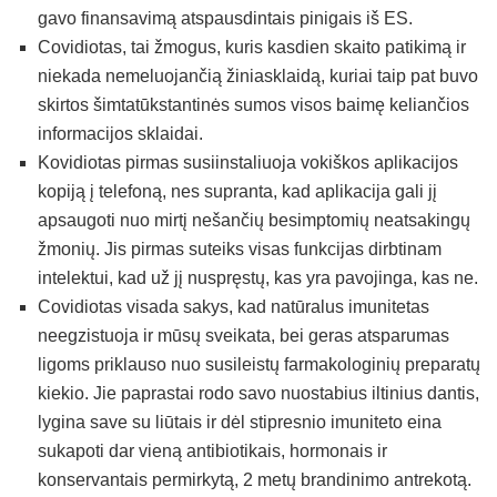
gavo finansavimą atspausdintais pinigais iš ES.
Covidiotas, tai žmogus, kuris kasdien skaito patikimą ir
niekada nemeluojančią žiniasklaidą, kuriai taip pat buvo
skirtos šimtatūkstantinės sumos visos baimę keliančios
informacijos sklaidai.
Kovidiotas pirmas susiinstaliuoja vokiškos aplikacijos
kopiją į telefoną, nes supranta, kad aplikacija gali jį
apsaugoti nuo mirtį nešančių besimptomių neatsakingų
žmonių. Jis pirmas suteiks visas funkcijas dirbtinam
intelektui, kad už jį nuspręstų, kas yra pavojinga, kas ne.
Covidiotas visada sakys, kad natūralus imunitetas
neegzistuoja ir mūsų sveikata, bei geras atsparumas
ligoms priklauso nuo susileistų farmakologinių preparatų
kiekio. Jie paprastai rodo savo nuostabius iltinius dantis,
lygina save su liūtais ir dėl stipresnio imuniteto eina
sukapoti dar vieną antibiotikais, hormonais ir
konservantais permirkytą, 2 metų brandinimo antrekotą.