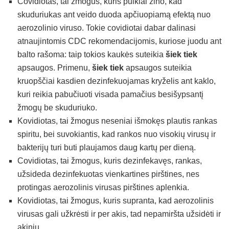
Covidiotas, tai žmogus, kuris puikiai žino, kad
skuduriukas ant veido duoda apčiuopiamą efektą nuo
aerozolinio viruso. Tokie covidiotai dabar dalinasi
atnaujintomis CDC rekomendacijomis, kuriose juodu ant
balto rašoma: taip tokios kaukės suteikia
šiek tiek
apsaugos. Primenu,
šiek tiek
apsaugos suteikia
kruopščiai kasdien dezinfekuojamas kryželis ant kaklo,
kuri reikia pabučiuoti visada pamačius besišypsantį
žmogų be skuduriuko.
Kovidiotas, tai žmogus neseniai išmokęs plautis rankas
spiritu, bei suvokiantis, kad rankos nuo visokių virusų ir
bakterijų turi buti plaujamos daug kartų per dieną.
Covidiotas, tai žmogus, kuris dezinfekavęs, rankas,
užsideda dezinfekuotas vienkartines pirštines, nes
protingas aerozolinis virusas pirštines aplenkia.
Kovidiotas, tai žmogus, kuris supranta, kad aerozolinis
virusas gali užkrėsti ir per akis, tad nepamiršta užsidėti ir
akinių.