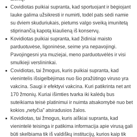
Covidiotas puikiai supranta, kad sportuojant ir bėgiojant
lauke galima užsikresti ir numirti, todėl pats sėdi namie
su dviem skuduriukais, pietums valgo sveiką imunitetą
stiprinančią kapotą kiaulieną iš konservų.
Kovidiotas puikiai supranta, kad židiniai maisto
parduotuvėse, ligoninėse, seime yra nepavojingi.
Pavojingesni yra muziejai, meno parduotuvėlės ir visi
smulkieji verslininkai.
Covidiotas, tai žmogus, kuris puikiai supranta, kad
vienintelis išsigelbėjimas nuo šio pražūtingo viruso yra
vakcina. Saugi ir efektyvi vakcina. Kuri patikrinta net ant
170 žmonių. Kuriai išimties tvarka iki kalėdų bus
suteikiama teisė platinimui ir nuimta atsakomybė nuo bet
kokios „netyčia” atsiradusios žalos.
Kovidiotas, tai žmogus, kuris aiškiai supranta, kad
vienintelė teisinga ir patikima informacija apie virusą gali
būti skelbiama tik iš valdiškų institucijų, kurios kaip tik