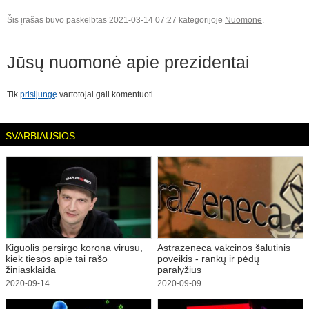
Šis įrašas buvo paskelbtas 2021-03-14 07:27 kategorijoje
Nuomonė
.
Jūsų nuomonė apie
prezidentai
Tik
prisijungę
vartotojai gali komentuoti.
SVARBIAUSIOS
Kiguolis persirgo korona virusu,
Astrazeneca vakcinos šalutinis
kiek tiesos apie tai rašo
poveikis - rankų ir pėdų
žiniasklaida
paralyžius
2020-09-14
2020-09-09