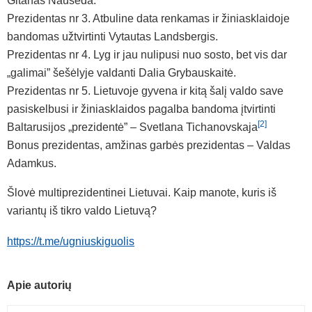
Gitanas Nausėda.
Prezidentas nr 3. Atbuline data renkamas ir žiniasklaidoje
bandomas užtvirtinti Vytautas Landsbergis.
Prezidentas nr 4. Lyg ir jau nulipusi nuo sosto, bet vis dar
„galimai” šešėlyje valdanti Dalia Grybauskaitė.
Prezidentas nr 5. Lietuvoje gyvena ir kitą šalį valdo save
pasiskelbusi ir žiniasklaidos pagalba bandoma įtvirtinti
[2]
Baltarusijos „prezidentė” – Svetlana Tichanovskaja
Bonus prezidentas, amžinas garbės prezidentas – Valdas
Adamkus.
Šlovė multiprezidentinei Lietuvai. Kaip manote, kuris iš
variantų iš tikro valdo Lietuvą?
https://t.me/ugniuskiguolis
Apie autorių