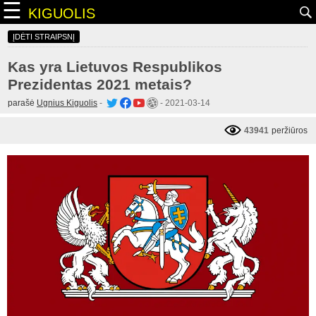
☰
KIGUOLIS
ĮDĖTI STRAIPSNĮ
Kas yra Lietuvos Respublikos
Prezidentas 2021 metais?
parašė
Ugnius Kiguolis
-
-
2021-03-14
43941
peržiūros