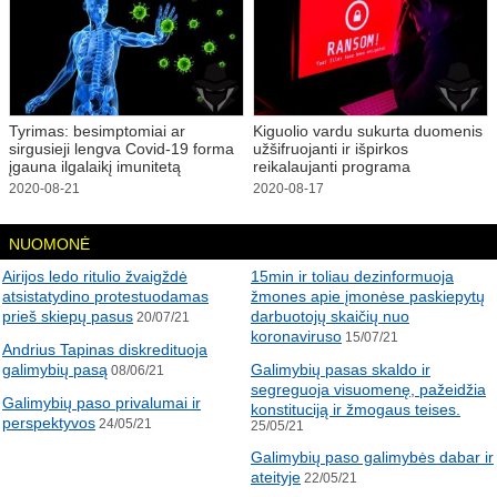
Tyrimas: besimptomiai ar
Kiguolio vardu sukurta duomenis
sirgusieji lengva Covid-19 forma
užšifruojanti ir išpirkos
įgauna ilgalaikį imunitetą
reikalaujanti programa
2020-08-21
2020-08-17
NUOMONĖ
Airijos ledo ritulio žvaigždė
15min ir toliau dezinformuoja
atsistatydino protestuodamas
žmones apie įmonėse paskiepytų
prieš skiepų pasus
darbuotojų skaičių nuo
20/07/21
koronaviruso
15/07/21
Andrius Tapinas diskredituoja
galimybių pasą
Galimybių pasas skaldo ir
08/06/21
segreguoja visuomenę, pažeidžia
Galimybių paso privalumai ir
konstituciją ir žmogaus teises.
perspektyvos
24/05/21
25/05/21
Galimybių paso galimybės dabar ir
ateityje
22/05/21