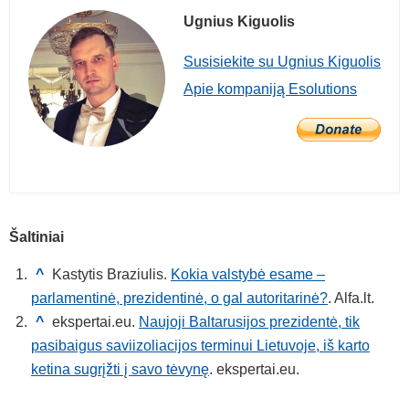
Ugnius Kiguolis
Susisiekite su Ugnius Kiguolis
Apie kompaniją Esolutions
Šaltiniai
^
Kastytis Braziulis.
Kokia valstybė esame –
parlamentinė, prezidentinė, o gal autoritarinė?
. Alfa.lt.
^
ekspertai.eu.
Naujoji Baltarusijos prezidentė, tik
pasibaigus saviizoliacijos terminui Lietuvoje, iš karto
ketina sugrįžti į savo tėvynę
. ekspertai.eu.