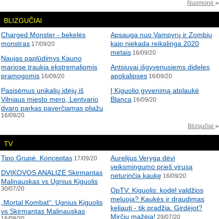
»
Nuomonė
BLIZGUČIAI
Charged Monster - bekelės
Apsauga nuo Vampyrų ir Zombių
monstras
kaip niekada reikalinga 2020
17/09/20
metais
16/09/20
Naujas paplūdimys Kauno
mariose traukia ekstremaliomis
Antsiuvai išgyvenusiems dideles
pramogomis
apokalipses
16/09/20
16/09/20
Pasisėmus unikalių idėjų iš
Į Kiguolio gyvenimą atplaukė
Vilniaus miesto mero, Lentvario
Blanca
16/09/20
dvaro parkas paverčiamas pliažu
16/09/20
»
Blizgučiai
TV
Tipo Grupė. Konceptas
Aurelijus Veryga dėvi
17/09/20
veiksmingumo prieš virusą
DVIKOVOS ANALIZĖ Skirmantas
neturinčią kaukę
16/09/20
Malinauskas vs Ugnius Kiguolis
30/07/20
OpTV: Kiguolis: kodėl valdžios
meluoja? Kaukės ir draudimas
„Mortal Kombat“: Ugnius Kiguolis
keliauti - tik pradžia. Girdėjot?
vs Skirmantas Malinauskas
Mirčių mažėja!
29/07/20
16/09/20