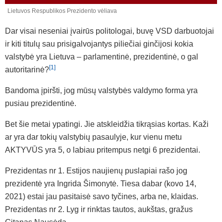
Lietuvos Respublikos Prezidento vėliava
Dar visai neseniai įvairūs politologai, buvę VSD darbuotojai
ir kiti titulų sau prisigalvojantys piliečiai ginčijosi kokia
valstybė yra Lietuva – parlamentinė, prezidentinė, o gal
[1]
autoritarinė?
Bandoma įpiršti, jog mūsų valstybės valdymo forma yra
pusiau prezidentinė.
Bet šie metai ypatingi. Jie atskleidžia tikrąsias kortas. Kaži
ar yra dar tokių valstybių pasaulyje, kur vienu metu
AKTYVŪS yra 5, o labiau pritempus netgi 6 prezidentai.
Prezidentas nr 1. Estijos naujienų puslapiai rašo jog
prezidentė yra Ingrida Šimonytė. Tiesa dabar (kovo 14,
2021) estai jau pasitaisė savo tyčines, arba ne, klaidas.
Prezidentas nr 2. Lyg ir rinktas tautos, aukštas, gražus