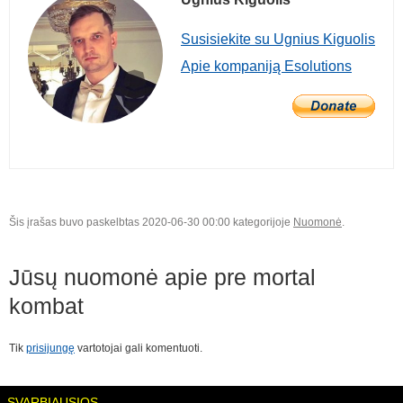
Susisiekite su Ugnius Kiguolis
Apie kompaniją Esolutions
Šis įrašas buvo paskelbtas 2020-06-30 00:00 kategorijoje
Nuomonė
.
Jūsų nuomonė apie
pre mortal
kombat
Tik
prisijungę
vartotojai gali komentuoti.
SVARBIAUSIOS