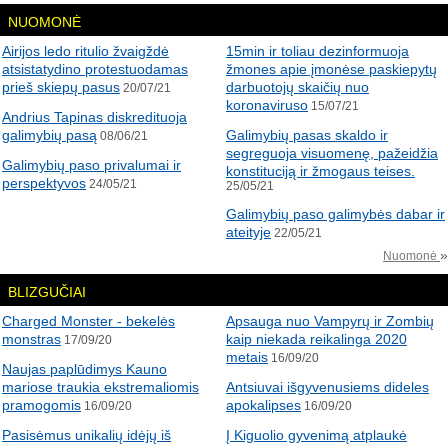
NUOMONĖ
Airijos ledo ritulio žvaigždė
15min ir toliau dezinformuoja
atsistatydino protestuodamas
žmones apie įmonėse paskiepytų
prieš skiepų pasus
darbuotojų skaičių nuo
20/07/21
koronaviruso
15/07/21
Andrius Tapinas diskredituoja
galimybių pasą
Galimybių pasas skaldo ir
08/06/21
segreguoja visuomenę, pažeidžia
Galimybių paso privalumai ir
konstituciją ir žmogaus teises.
perspektyvos
24/05/21
25/05/21
Galimybių paso galimybės dabar ir
ateityje
22/05/21
»
Nuomonė
BLIZGUČIAI
Charged Monster - bekelės
Apsauga nuo Vampyrų ir Zombių
monstras
kaip niekada reikalinga 2020
17/09/20
metais
16/09/20
Naujas paplūdimys Kauno
mariose traukia ekstremaliomis
Antsiuvai išgyvenusiems dideles
pramogomis
apokalipses
16/09/20
16/09/20
Pasisėmus unikalių idėjų iš
Į Kiguolio gyvenimą atplaukė