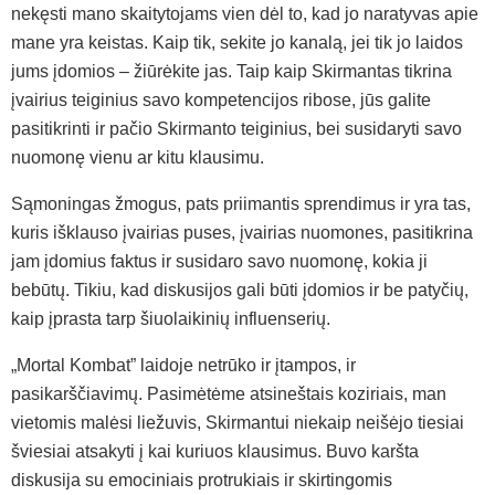
nekęsti mano skaitytojams vien dėl to, kad jo naratyvas apie
mane yra keistas. Kaip tik, sekite jo kanalą, jei tik jo laidos
jums įdomios – žiūrėkite jas. Taip kaip Skirmantas tikrina
įvairius teiginius savo kompetencijos ribose, jūs galite
pasitikrinti ir pačio Skirmanto teiginius, bei susidaryti savo
nuomonę vienu ar kitu klausimu.
Sąmoningas žmogus, pats priimantis sprendimus ir yra tas,
kuris išklauso įvairias puses, įvairias nuomones, pasitikrina
jam įdomius faktus ir susidaro savo nuomonę, kokia ji
bebūtų. Tikiu, kad diskusijos gali būti įdomios ir be patyčių,
kaip įprasta tarp šiuolaikinių influenserių.
„Mortal Kombat” laidoje netrūko ir įtampos, ir
pasikarščiavimų. Pasimėtėme atsineštais koziriais, man
vietomis malėsi liežuvis, Skirmantui niekaip neišėjo tiesiai
šviesiai atsakyti į kai kuriuos klausimus. Buvo karšta
diskusija su emociniais protrukiais ir skirtingomis