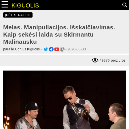
☰
KIGUOLIS
ĮDĖTI STRAIPSNĮ
Melas. Manipuliacijos. Išskaičiavimas.
Kaip sekėsi laida su Skirmantu
Malinausku
parašė
Ugnius Kiguolis
-
-
2020-06-30
49370
peržiūros