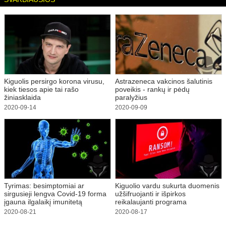
Kiguolis persirgo korona virusu,
Astrazeneca vakcinos šalutinis
kiek tiesos apie tai rašo
poveikis - rankų ir pėdų
žiniasklaida
paralyžius
2020-09-14
2020-09-09
Tyrimas: besimptomiai ar
Kiguolio vardu sukurta duomenis
sirgusieji lengva Covid-19 forma
užšifruojanti ir išpirkos
įgauna ilgalaikį imunitetą
reikalaujanti programa
2020-08-21
2020-08-17