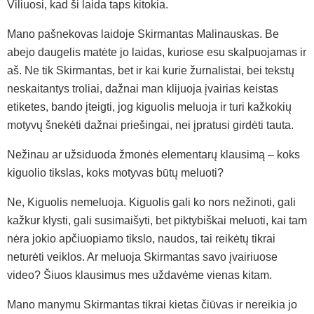
Viliuosi, kad ši laida taps kitokia.
Mano pašnekovas laidoje Skirmantas Malinauskas. Be
abejo daugelis matėte jo laidas, kuriose esu skalpuojamas ir
aš. Ne tik Skirmantas, bet ir kai kurie žurnalistai, bei tekstų
neskaitantys troliai, dažnai man klijuoja įvairias keistas
etiketes, bando įteigti, jog kiguolis meluoja ir turi kažkokių
motyvų šnekėti dažnai priešingai, nei įpratusi girdėti tauta.
Nežinau ar užsiduoda žmonės elementarų klausimą – koks
kiguolio tikslas, koks motyvas būtų meluoti?
Ne, Kiguolis nemeluoja. Kiguolis gali ko nors nežinoti, gali
kažkur klysti, gali susimaišyti, bet piktybiškai meluoti, kai tam
nėra jokio apčiuopiamo tikslo, naudos, tai reikėtų tikrai
neturėti veiklos. Ar meluoja Skirmantas savo įvairiuose
video? Šiuos klausimus mes uždavėme vienas kitam.
Mano manymu Skirmantas tikrai kietas čiūvas ir nereikia jo