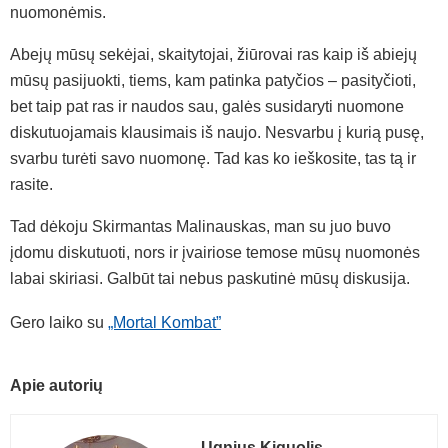
nuomonėmis.
Abejų mūsų sekėjai, skaitytojai, žiūrovai ras kaip iš abiejų
mūsų pasijuokti, tiems, kam patinka patyčios – pasityčioti,
bet taip pat ras ir naudos sau, galės susidaryti nuomone
diskutuojamais klausimais iš naujo. Nesvarbu į kurią pusę,
svarbu turėti savo nuomonę. Tad kas ko ieškosite, tas tą ir
rasite.
Tad dėkoju Skirmantas Malinauskas, man su juo buvo
įdomu diskutuoti, nors ir įvairiose temose mūsų nuomonės
labai skiriasi. Galbūt tai nebus paskutinė mūsų diskusija.
Gero laiko su
„Mortal Kombat”
Apie autorių
Ugnius Kiguolis