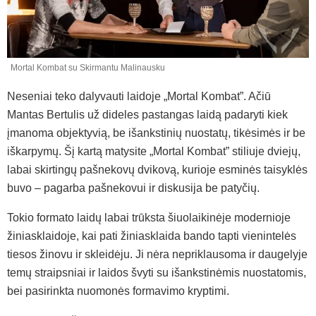
Mortal Kombat su Skirmantu Malinausku
Neseniai teko dalyvauti laidoje „Mortal Kombat”. Ačiū
Mantas Bertulis už dideles pastangas laidą padaryti kiek
įmanoma objektyvią, be išankstinių nuostatų, tikėsimės ir be
iškarpymų. Šį kartą matysite „Mortal Kombat” stiliuje dviejų,
labai skirtingų pašnekovų dvikovą, kurioje esminės taisyklės
buvo – pagarba pašnekovui ir diskusija be patyčių.
Tokio formato laidų labai trūksta šiuolaikinėje modernioje
žiniasklaidoje, kai pati žiniasklaida bando tapti vienintelės
tiesos žinovu ir skleidėju. Ji nėra nepriklausoma ir daugelyje
temų straipsniai ir laidos švyti su išankstinėmis nuostatomis,
bei pasirinkta nuomonės formavimo kryptimi.