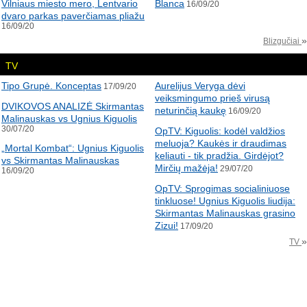
Vilniaus miesto mero, Lentvario
Blanca
16/09/20
dvaro parkas paverčiamas pliažu
16/09/20
»
Blizgučiai
TV
Tipo Grupė. Konceptas
Aurelijus Veryga dėvi
17/09/20
veiksmingumo prieš virusą
DVIKOVOS ANALIZĖ Skirmantas
neturinčią kaukę
16/09/20
Malinauskas vs Ugnius Kiguolis
30/07/20
OpTV: Kiguolis: kodėl valdžios
meluoja? Kaukės ir draudimas
„Mortal Kombat“: Ugnius Kiguolis
keliauti - tik pradžia. Girdėjot?
vs Skirmantas Malinauskas
Mirčių mažėja!
29/07/20
16/09/20
OpTV: Sprogimas socialiniuose
tinkluose! Ugnius Kiguolis liudija:
Skirmantas Malinauskas grasino
Zizui!
17/09/20
»
TV