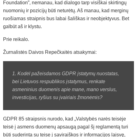
Foundation”, nemanau, kad dialogo tarp visiškai skirtingų
nuomonių ir pozicijų būti neturėtų. Aš manau, kad merginų
ruošiamas straipnis bus labai šališkas ir neobjektyvus. Bet
galbūt aš ir klystu.
Prie reikalo.
Žurnalistės Daivos Repečkaitės atsakymai:
1. Kodėl pažeisdamos GDPR įstatymų nuostatas,
bei Lietuvos respublikos įstatymus, renkate
asmeninius duomenis apie mane, mano verslus,
investicijas, ryšius su įvairiais žmonėmis?
GDPR 85 straipsnis nurodo, kad „Valstybės narės teisėje
teisė į asmens duomenų apsaugą pagal šį reglamentą turi
būti suderinta su teise į saviraiškos ir informacijos laisvę,