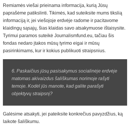
Remiamės viešai prieinama informacija, kurią Jūsų
paprašėme patikslinti. Tikimės, kad suteiksite mums tikslią
informaciją ir, jei viešojoje erdvėje radome ir pacitavome
klaidingų sąsajų, šias klaidas savo atsakymuose ištaisysite.
Tyrimui paramos suteikė Journalismfund.eu, tačiau šis
fondas nedaro įtakos mūsų tyrimo eigai ir mūsų
pasirinkimams, kur ir kokius publikuoti straipsnius.
6. Paskaičius jūsų pasisakymus socialinėje erdvėje
matomas akivaizdus šališkumas norimoje rašyti
temoje. Kodėl jūs manote, kad galite parašyti
objektyvų straipsnį?
Galėsime atsakyti, jei pateiksite konkrečius pavyzdžius, ką
laikote šališkumu.