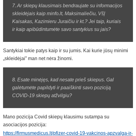
7. Ar skiepų klausimais bendraujate su informacijos
skleidėjais kaip minfo.lt, Maksimaliečiu, VšĮ
Kaisakas, Kazimieru Juraičiu ir kt.? Jei taip, kuriais
ir kaip apibūdintumėte savo santykius su jais?
Santykiai tokie patys kaip ir su jumis. Kai kurie jūsų minimi
„skleidėjai” man net nėra žinomi.
8. Esate minėjęs, kad nesate prieš skiepus. Gal
galėtumėte papildyti ir paaiškinti savo poziciją
COVID-19 skiepų atžvilgiu?
Mano pozicija Covid skiepų klausimu sutampa su
asociacijos pozicija:
https://firmusmedicus.lt/pfizer-covid-19-vakcinos-apzvalga-ir-