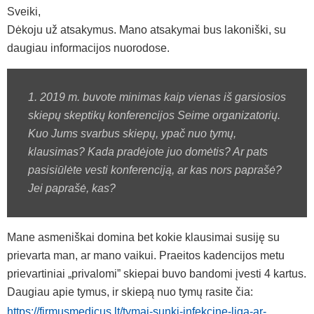
Sveiki,
Dėkoju už atsakymus. Mano atsakymai bus lakoniški, su
daugiau informacijos nuorodose.
1. 2019 m. buvote minimas kaip vienas iš garsiosios
skiepų skeptikų konferencijos Seime organizatorių.
Kuo Jums svarbus skiepų, ypač nuo tymų,
klausimas? Kada pradėjote juo domėtis? Ar pats
pasisiūlėte vesti konferenciją, ar kas nors paprašė?
Jei paprašė, kas?
Mane asmeniškai domina bet kokie klausimai susiję su
prievarta man, ar mano vaikui. Praeitos kadencijos metu
prievartiniai „privalomi” skiepai buvo bandomi įvesti 4 kartus.
Daugiau apie tymus, ir skiepą nuo tymų rasite čia:
https://firmusmedicus.lt/tymai-sunki-infekcine-liga-ar-