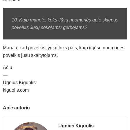
10. Kaip manote, koks Jūsų nuomonės apie skiepus
poveikis Jūsų sekėjams/ gerbėjams?
Manau, kad poveikis lygiai toks pats, kaip ir jūsų nuomonės
poveikis jūsų skaitytojams.
Ačiū
—
Ugnius Kiguolis
kiguolis.com
Apie autorių
Ugnius Kiguolis