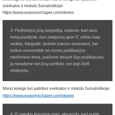
sveikatos ir mokslo žurnalistikoje:
https://www.evavonschaper.com/stories
3. Peržiūrėjus jūsų biografiją, matome, kad savo
kelią pradėjote, nuo straipsnių apie IT, vėliau kaip
vertėja, fotografė, lankėte įvairius seminarus, bet
kolkas nenurodėte nė vienos publikacijos
medicinine tema, prašome atsiųsti šias publikacijas,
jų neradome nei jūsų portfolio, nei tarp Delfi
straipsnių.
Mano kolegė turi patirties sveikatos ir mokslo žurnalistikoje:
https://www.evavonschaper.com/stories
4. Iš pateiktų klausimų man, akivaizdu, kad norite