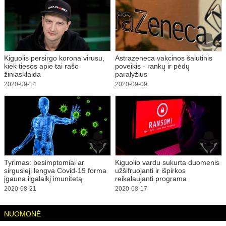
Kiguolis persirgo korona virusu,
Astrazeneca vakcinos šalutinis
kiek tiesos apie tai rašo
poveikis - rankų ir pėdų
žiniasklaida
paralyžius
2020-09-14
2020-09-09
Tyrimas: besimptomiai ar
Kiguolio vardu sukurta duomenis
sirgusieji lengva Covid-19 forma
užšifruojanti ir išpirkos
įgauna ilgalaikį imunitetą
reikalaujanti programa
2020-08-21
2020-08-17
NUOMONĖ