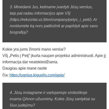
3. Minėdami Jus, ketiname įvardyti Jūsų verslus,
taip pat radau informacijos apie VšĮ
(https://rekvizitai.vz.lt/en/company/petys_i_peti/). Ar
norėtumėte ką nors patikslinti ar papildyti apie savo
biografiją?
Kokie yra jums žinomi mano verslai?
Všį „Petis į Petį” įkurta naujam projektui administruoti. Apie jį
informacija dar neatskleidžiama.
Daugiau apie mane rasite
čia:
https://ugnius.kiguolis.com/apie/
4. Jūsų instagrame ir vartojamoje simbolikoje
esama QAnon užuominų. Kokie Jūsų santykiai su
šiuo judėjimu?