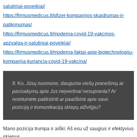
salutiniai-poveikiai/
https://firmusmedicus.lt/pfizer-kompanijos-skaidrumas-ir-
patikimumas/
https://firmusmedicus.lt/moderna-covid-19-vakcinos-
apzvalga-ir-salutiniai-poveikiai/
https://firmusmedicus.lt/moderna-faktai-apie-biotechnologiju-
kompanija-kuriancia-covid-19-vakcina/
9. Ko, Jūsų nuomone, dauguma viešų pranešimų ar
pasisakymų apie Jus neįvertina/ nesupranta? Ar
norėtumėte patikslinti ar paaiškinti apie savo
poziciją ir komunikaciją skiepų atžvilgiu?
Mano pozicija trumpa ir aiški: Aš esu už saugius ir efektyvius
skiepus.