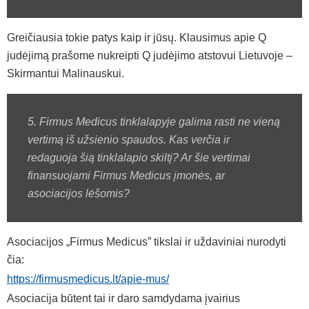
Greičiausia tokie patys kaip ir jūsų. Klausimus apie Q
judėjimą prašome nukreipti Q judėjimo atstovui Lietuvoje –
Skirmantui Malinauskui.
5. Firmus Medicus tinklalapyje galima rasti ne vieną
vertimą iš užsienio spaudos. Kas verčia ir
redaguoja šią tinklalapio skiltį? Ar šie vertimai
finansuojami Firmus Medicus įmonės, ar
asociacijos lėšomis?
Asociacijos „Firmus Medicus” tikslai ir uždaviniai nurodyti
čia:
https://firmusmedicus.lt/apie-mus/
Asociacija būtent tai ir daro samdydama įvairius