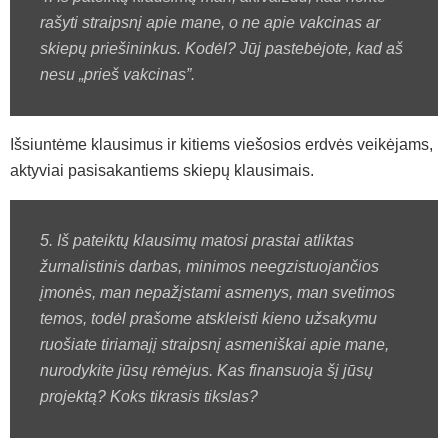
rašyti straipsnį apie mane, o ne apie vakcinas ar
skiepų priešininkus. Kodėl? Jūj pastebėjote, kad aš
nesu „prieš vakcinas”.
Išsiuntėme klausimus ir kitiems viešosios erdvės veikėjams,
aktyviai pasisakantiems skiepų klausimais.
5. Iš pateiktų klausimų matosi prastai atliktas
žurnalistinis darbas, minimos neegzistuojančios
įmonės, man nepažįstami asmenys, man svetimos
temos, todėl prašome atskleisti kieno užsakymu
ruošiate tiriamajį straipsnį asmeniškai apie mane,
nurodykite jūsų rėmėjus. Kas finansuoja šį jūsų
projektą? Koks tikrasis tikslas?