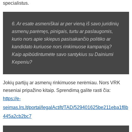
specialistus.
6. Ar esate asmeniškai ar per vieną iš savo juridinių
asmenų parėmęs, pinigais, turtu ar paslaugomis,
kurio nors apie skiepus pasisakančio politiko ar
kandidato kuriuose nors rinkimuose kampaniją?
Kaip apibūdintumėte savo santykius su Dainiumi
Kepeniu?
Jokių partijų ar asmenų rinkimuose nerėmiau. Nors VRK
neseniai pripažino kitaip. Sprendimą galite rasti čia:
https://e-
seimas.lrs.lt/portal/legalAct/lt/TAD/529401625be211eba1f8b
445a2cb2bc7