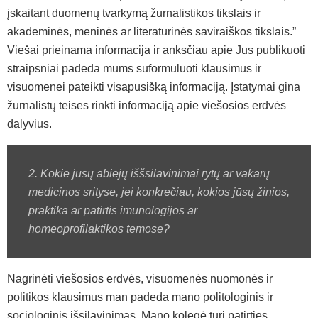
įskaitant duomenų tvarkymą žurnalistikos tikslais ir
akademinės, meninės ar literatūrinės saviraiškos tikslais.”
Viešai prieinama informacija ir anksčiau apie Jus publikuoti
straipsniai padeda mums suformuluoti klausimus ir
visuomenei pateikti visapusišką informaciją. Įstatymai gina
žurnalistų teises rinkti informaciją apie viešosios erdvės
dalyvius.
2. Kokie jūsų abiejų iššsilavinimai rytų ar vakarų
medicinos srityse, jei konkrečiau, kokios jūsų žinios,
praktika ar patirtis imunologijos ar
homeoprofilaktikos temose?
Nagrinėti viešosios erdvės, visuomenės nuomonės ir
politikos klausimus man padeda mano politologinis ir
sociologinis išsilavinimas. Mano kolegė turi patirties