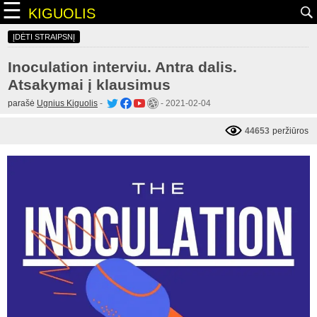
☰
KIGUOLIS
ĮDĖTI STRAIPSNĮ
Inoculation interviu. Antra dalis.
Atsakymai į klausimus
parašė
Ugnius Kiguolis
-
-
2021-02-04
44653
peržiūros