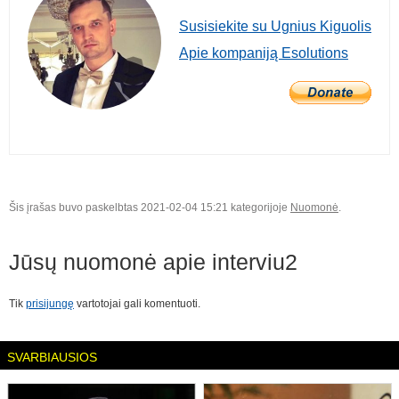
Susisiekite su Ugnius Kiguolis
Apie kompaniją Esolutions
Šis įrašas buvo paskelbtas 2021-02-04 15:21 kategorijoje
Nuomonė
.
Jūsų nuomonė apie
interviu2
Tik
prisijungę
vartotojai gali komentuoti.
SVARBIAUSIOS