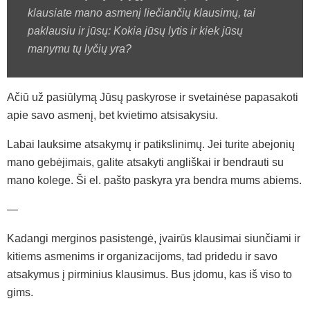
klausiate mano asmenį liečiančių klausimų, tai
paklausiu ir jūsų: Kokia jūsų lytis ir kiek jūsų
manymu tų lyčių yra?
Ačiū už pasiūlymą Jūsų paskyrose ir svetainėse papasakoti
apie savo asmenį, bet kvietimo atsisakysiu.
Labai lauksime atsakymų ir patikslinimų. Jei turite abejonių
mano gebėjimais, galite atsakyti angliškai ir bendrauti su
mano kolege. Ši el. pašto paskyra yra bendra mums abiems.
—
Kadangi merginos pasistengė, įvairūs klausimai siunčiami ir
kitiems asmenims ir organizacijoms, tad pridedu ir savo
atsakymus į pirminius klausimus. Bus įdomu, kas iš viso to
gims.