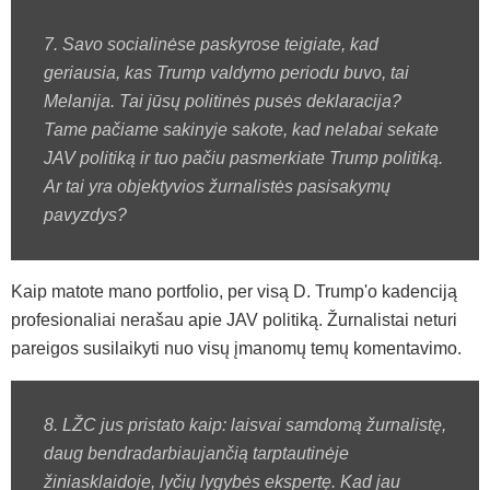
7. Savo socialinėse paskyrose teigiate, kad
geriausia, kas Trump valdymo periodu buvo, tai
Melanija. Tai jūsų politinės pusės deklaracija?
Tame pačiame sakinyje sakote, kad nelabai sekate
JAV politiką ir tuo pačiu pasmerkiate Trump politiką.
Ar tai yra objektyvios žurnalistės pasisakymų
pavyzdys?
Kaip matote mano portfolio, per visą D. Trump'o kadenciją
profesionaliai nerašau apie JAV politiką. Žurnalistai neturi
pareigos susilaikyti nuo visų įmanomų temų komentavimo.
8. LŽC jus pristato kaip: laisvai samdomą žurnalistę,
daug bendradarbiaujančią tarptautinėje
žiniasklaidoje, lyčių lygybės ekspertę. Kad jau