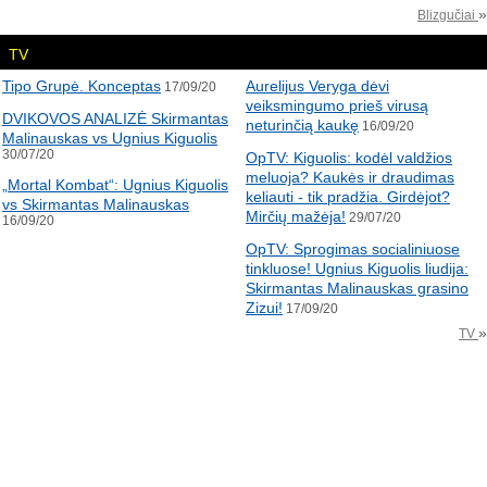
»
Blizgučiai
TV
Tipo Grupė. Konceptas
Aurelijus Veryga dėvi
17/09/20
veiksmingumo prieš virusą
DVIKOVOS ANALIZĖ Skirmantas
neturinčią kaukę
16/09/20
Malinauskas vs Ugnius Kiguolis
30/07/20
OpTV: Kiguolis: kodėl valdžios
meluoja? Kaukės ir draudimas
„Mortal Kombat“: Ugnius Kiguolis
keliauti - tik pradžia. Girdėjot?
vs Skirmantas Malinauskas
Mirčių mažėja!
29/07/20
16/09/20
OpTV: Sprogimas socialiniuose
tinkluose! Ugnius Kiguolis liudija:
Skirmantas Malinauskas grasino
Zizui!
17/09/20
»
TV