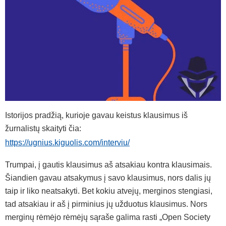
Istorijos pradžią, kurioje gavau keistus klausimus iš
žurnalistų skaityti čia:
https://ugnius.kiguolis.com/interviu/
Trumpai, į gautis klausimus aš atsakiau kontra klausimais.
Šiandien gavau atsakymus į savo klausimus, nors dalis jų
taip ir liko neatsakyti. Bet kokiu atvejų, merginos stengiasi,
tad atsakiau ir aš į pirminius jų užduotus klausimus. Nors
merginų rėmėjo rėmėjų sąraše galima rasti „Open Society